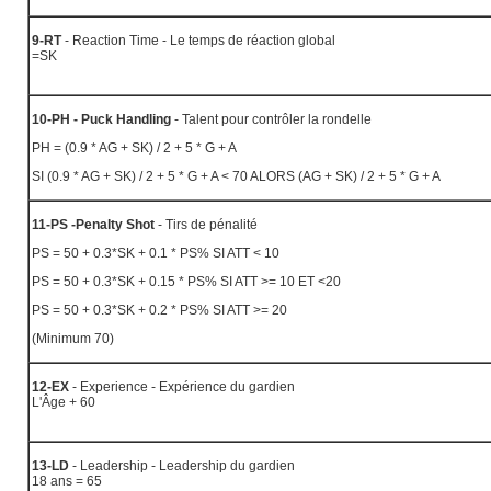
9-RT
- Reaction Time - Le temps de réaction global
=SK
10-PH - Puck Handling
- Talent pour contrôler la rondelle
PH = (0.9 * AG + SK) / 2 + 5 * G + A
SI (0.9 * AG + SK) / 2 + 5 * G + A < 70 ALORS (AG + SK) / 2 + 5 * G + A
11-PS -Penalty Shot
- Tirs de pénalité
PS = 50 + 0.3*SK + 0.1 * PS% SI ATT < 10
PS = 50 + 0.3*SK + 0.15 * PS% SI ATT >= 10 ET <20
PS = 50 + 0.3*SK + 0.2 * PS% SI ATT >= 20
(Minimum 70)
12-EX
- Experience - Expérience du gardien
L'Âge + 60
13-LD
- Leadership - Leadership du gardien
18 ans = 65