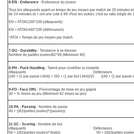
6-EN - Endurance
- Endurance du joueur
Tous les attaquants ayant un temps de jeu moyen par match de 20 minutes et
de 24 minutes et + ont une cote à 99. Pour les autres, c'est au ratio (règle de
EN = ATOI/1200*100 (attaquants)
EN = ATOI/1440*100 (défenseurs)
*ATOI = Temps de jeu moyen par match
7-DU - Durability
- Tendance à se blesser
Nombre de parties jouées/82*99 (Minimum 40)
8-PH - Puck Handling
- Talent pour contrôler la rondelle
Attaquants Défenseurs
((40 + (1 par passe LNH)) + (50 + (1 par but LNH))/2) ((40 + (1 par passe L
9-FO - Face Offs
- Pourcentage de mise en jeu gagné
30 + % mises au jeu (Minimum 82 mises au jeu)
10-PA - Passing
- Nombre de passe
40 + ((82/parties jouées)*(passes))
11-SC - Scoring
- Nombre de but
Attaquants Défenseurs
50 + ((82/parties jouées)*(buts)) 50 + ((82/parties jouées)*(