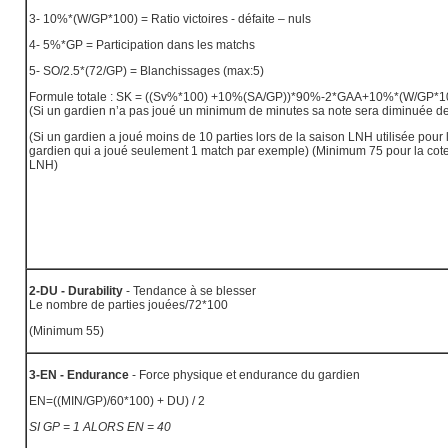
3- 10%*(W/GP*100) = Ratio victoires - défaite – nuls
4- 5%*GP = Participation dans les matchs
5- SO/2.5*(72/GP) = Blanchissages (max:5)
Formule totale : SK = ((Sv%*100) +10%(SA/GP))*90%-2*GAA+10%*(W/GP*
(Si un gardien n’a pas joué un minimum de minutes sa note sera diminuée 
(Si un gardien a joué moins de 10 parties lors de la saison LNH utilisée pour l
gardien qui a joué seulement 1 match par exemple) (Minimum 75 pour la cote 
LNH)
2-DU - Durability
- Tendance à se blesser
Le nombre de parties jouées/72*100
(Minimum 55)
3-EN - Endurance
- Force physique et endurance du gardien
EN=((MIN/GP)/60*100) + DU) / 2
SI GP = 1 ALORS EN = 40