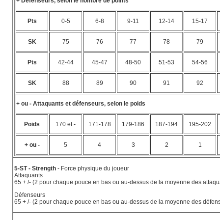
+ Défenseurs, selon le nombre de points
Pts
0-5
6-8
9-11
12-14
15-17
SK
75
76
77
78
79
Pts
42-44
45-47
48-50
51-53
54-56
SK
88
89
90
91
92
+ ou - Attaquants et défenseurs, selon le poids
Poids
170 et -
171-178
179-186
187-194
195-202
+ ou -
5
4
3
2
1
5-ST - Strength
- Force physique du joueur
Attaquants
65 + /- (2 pour chaque pouce en bas ou au-dessus de la moyenne des attaqu
Défenseurs
65 + /- (2 pour chaque pouce en bas ou au-dessus de la moyenne des défens