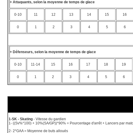
+ Attaquants, selon la moyenne de temps de glace
0-10
11
12
13
14
15
16
0
1
2
3
4
5
6
+ Défenseurs, selon la moyenne de temps de glace
0-10
11-14
15
16
17
18
19
0
1
2
3
4
5
6
1-SK - Skating
- Vitesse du gardien
1- ((Sv%*100) + 10%(SA/GP))*90% = Pourcentage d'arrêt + Lancers par mat
2- 2*GAA = Moyenne de buts alloués