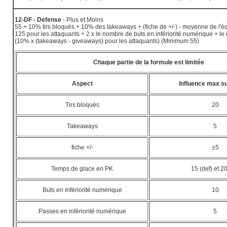
12-DF - Defense
- Plus et Moins
55 + 10% tirs bloqués + 10% des takeaways + (fiche de +/-) - moyenne de l'é
125 pour les attaquants + 2 x le nombre de buts en infériorité numérique + l
(10% x (takeaways - giveaways) pour les attaquants) (Minimum 55)
Chaque partie de la formule est limitée
Aspect
Influence max su
Tirs bloqués
20
Takeaways
5
fiche +/-
±5
Temps de glace en PK
15 (def) et 20
Buts en infériorité numérique
10
Passes en infériorité numérique
5