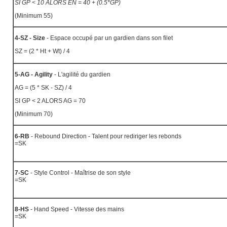
SI GP < 10 ALORS EN = 40 + (0.5*GP)
(Minimum 55)
4-SZ - Size
- Espace occupé par un gardien dans son filet
SZ = (2 * Ht + Wt) / 4
5-AG - Agility
- L'agilité du gardien
AG = (5 * SK - SZ) / 4
SI GP < 2 ALORS AG = 70
(Minimum 70)
6-RB
- Rebound Direction - Talent pour rediriger les rebonds
=SK
7-SC
- Style Control - Maîtrise de son style
=SK
8-HS
- Hand Speed - Vitesse des mains
=SK