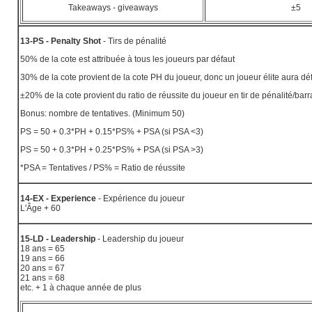
Takeaways - giveaways
±5
13-PS - Penalty Shot
- Tirs de pénalité
50% de la cote est attribuée à tous les joueurs par défaut
30% de la cote provient de la cote PH du joueur, donc un joueur élite aura dé
±20% de la cote provient du ratio de réussite du joueur en tir de pénalité/ba
Bonus: nombre de tentatives. (Minimum 50)
PS = 50 + 0.3*PH + 0.15*PS% + PSA (si PSA <3)
PS = 50 + 0.3*PH + 0.25*PS% + PSA (si PSA >3)
*PSA = Tentatives / PS% = Ratio de réussite
14-EX - Experience
- Expérience du joueur
L'Âge + 60
15-LD - Leadership
- Leadership du joueur
18 ans = 65
19 ans = 66
20 ans = 67
21 ans = 68
etc. + 1 à chaque année de plus