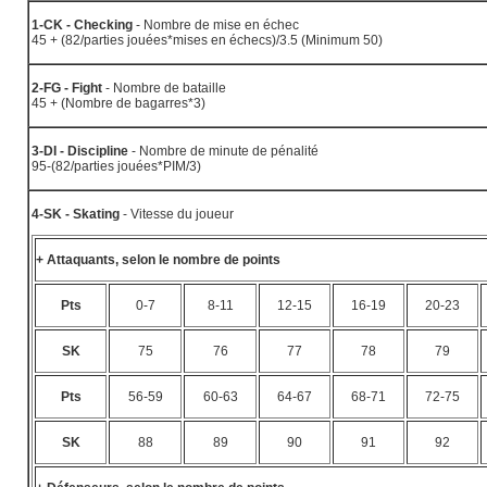
1-CK - Checking
- Nombre de mise en échec
45 + (82/parties jouées*mises en échecs)/3.5 (Minimum 50)
2-FG - Fight
- Nombre de bataille
45 + (Nombre de bagarres*3)
3-DI - Discipline
- Nombre de minute de pénalité
95-(82/parties jouées*PIM/3)
4-SK - Skating
- Vitesse du joueur
+ Attaquants, selon le nombre de points
Pts
0-7
8-11
12-15
16-19
20-23
SK
75
76
77
78
79
Pts
56-59
60-63
64-67
68-71
72-75
SK
88
89
90
91
92