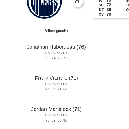
70
71
PA :
S
72
SC :
D
69
DF :
O
70
OV :
Ailiers gauche
Jonathan Huberdeau (76)
CK
PA
SC
DF
59
74
78
72
Frank Vatrano (71)
CK
PA
SC
DF
94
64
71
64
Jordan Martinook (71)
CK
PA
SC
DF
70
62
66
86