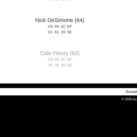
Nick DeSimone (64)
CK
PA
SC
DF
61
61
56
68
Cale Fleury (62)
CK
PA
SC
DF
80
44
50
82
Accuei
© 2026 As