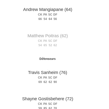
Andrew Mangiapane (64)
CK
PA
SC
DF
66
54
64
56
Matthew Poitras (62)
CK
PA
SC
DF
54
65
52
62
Défenseurs
Travis Sanheim (76)
CK
PA
SC
DF
69
62
62
90
Shayne Gostisbehere (72)
CK
PA
SC
DF
59
85
62
70