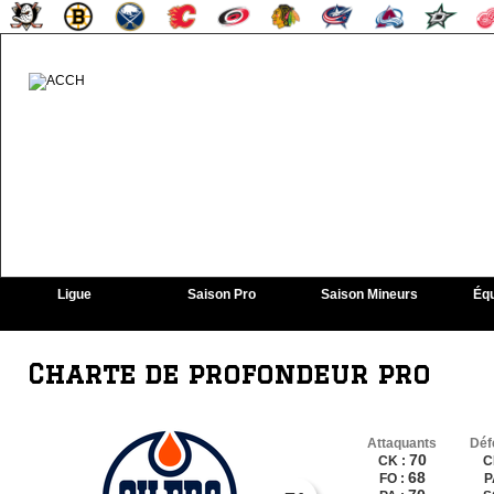
Ligue
Saison Pro
Saison Mineurs
Équ
Charte de profondeur pro
Attaquants
Déf
70
CK :
C
68
FO :
P