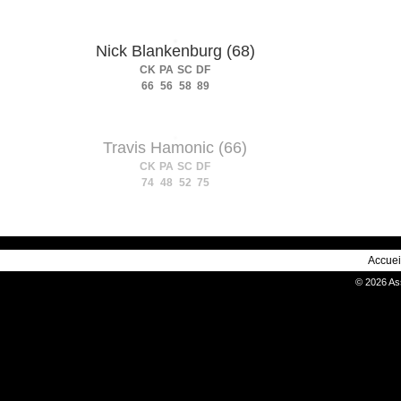
Nick Blankenburg (68)
CK
PA
SC
DF
66
56
58
89
Travis Hamonic (66)
CK
PA
SC
DF
74
48
52
75
Accuei
© 2026 As