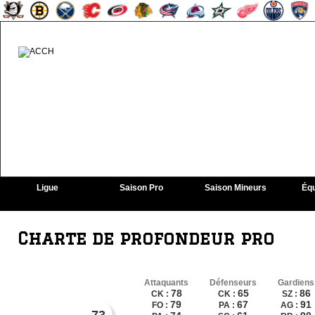
Ligue
Saison Pro
Saison Mineurs
Équ
Charte de profondeur pro
Attaquants
Défenseurs
Gardiens
78
65
86
CK :
CK :
SZ :
79
67
91
FO :
PA :
AG :