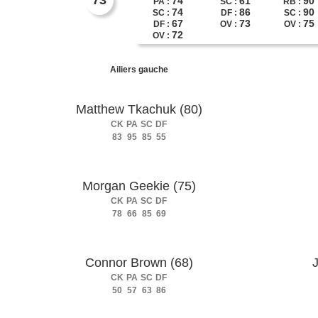
73
74
61
90
PA :
SC :
RB :
74
86
90
SC :
DF :
SC :
67
73
75
DF :
OV :
OV :
72
OV :
Ailiers gauche
Matthew Tkachuk (80)
CK
PA
SC
DF
83
95
85
55
Morgan Geekie (75)
CK
PA
SC
DF
78
66
85
69
Connor Brown (68)
CK
PA
SC
DF
50
57
63
86