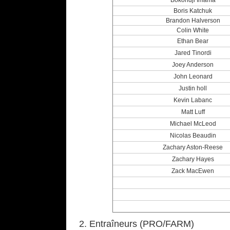
Bokondji Imama
Boris Katchuk
Brandon Halverson
Colin White
Ethan Bear
Jared Tinordi
Joey Anderson
John Leonard
Justin holl
Kevin Labanc
Matt Luff
Michael McLeod
Nicolas Beaudin
Zachary Aston-Reese
Zachary Hayes
Zack MacEwen
2. Entraîneurs (PRO/FARM)