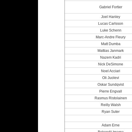
Gabriel Fortier
Joel Hanley
Lucas Carlsson
Luke Schenn
Marc-Andre Fleury
Matt Dumba
Mattias Janmark
Nazem Kadri
Nick DeSimone
Noel Acciari
Oli Juolevi
Oskar Sundqvist
Pierre Engvall
Rasmus Ristolainen
Reilly Walsh
Ryan Suter
Adam Erne