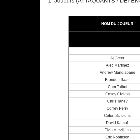
1. Joueurs (ATTAQUANTS / DÉFE
NOM DU JOUEUR
Aj Greer
Alec Martinez
Andrew Mangiapane
Brendon Saad
Cam Talbot
Casey Cizikas
Chris Tanev
Correy Perry
Coton Scissons
David Kampf
Elvis Merzlikins
Eric Robinson