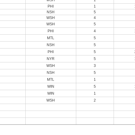
WSH
1
PHI
1
NSH
5
WSH
4
WSH
5
PHI
4
MTL
5
NSH
5
PHI
5
NYR
5
WSH
3
NSH
5
MTL
1
WIN
5
WIN
1
WSH
2