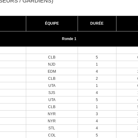
NSEURS / GARDIENS)
ÉQUIPE
DURÉE
Ronde 1
CLB
5
NJD
1
EDM
4
CLB
2
UTA
1
SJS
4
UTA
5
CLB
1
NYR
3
NYR
4
STL
4
COL
5