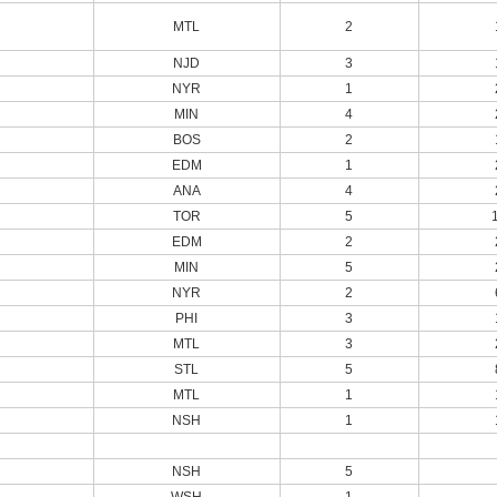
MTL
2
NJD
3
NYR
1
MIN
4
BOS
2
EDM
1
ANA
4
TOR
5
EDM
2
MIN
5
NYR
2
PHI
3
MTL
3
STL
5
MTL
1
NSH
1
NSH
5